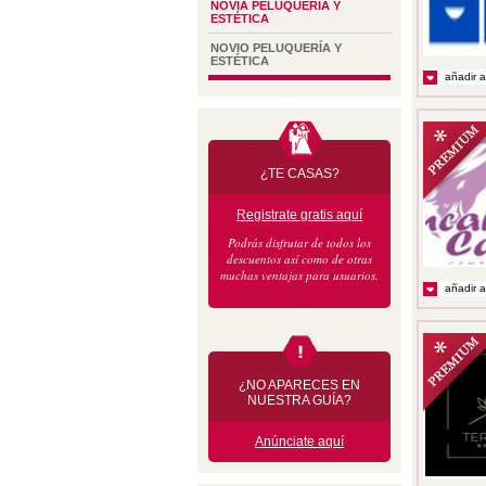
NOVIA PELUQUERÍA Y
ESTÉTICA
NOVIO PELUQUERÍA Y
ESTÉTICA
añadir a
¿TE CASAS?
Registrate gratis aquí
Podrás disfrutar de todos los
descuentos así como de otras
muchas ventajas para usuarios.
añadir a
¿NO APARECES EN
NUESTRA GUÍA?
Anúnciate aquí