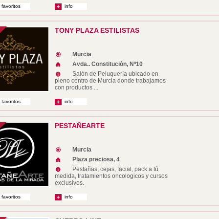
 favoritos
info
TONY PLAZA ESTILISTAS
Murcia
Avda.. Constitución, Nº10
Salón de Peluquería ubicado en
pleno centro de Murcia donde trabajamos
con productos ...
 favoritos
info
PESTAÑEARTE
Murcia
Plaza preciosa, 4
Pestañas, cejas, facial, pack a tú
medida, tratamientos oncologicos y cursos
exclusivos.
 favoritos
info