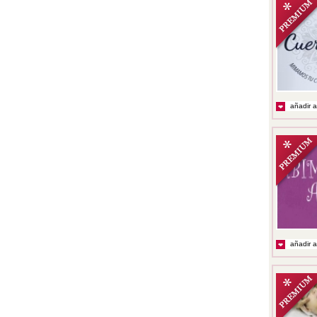
añadir a
añadir a