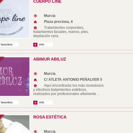
CUERPO LINE
Murcia
Plaza preciosa, 4
Tratamientos corporales,
tratamientos faciales, manos, pies,
depilación cera.
 favoritos
info
ABIMUR ABILUZ
Murcia
C/ ATLETA ANTONIO PEÑALVER 5
Aquí encontrarás los más novedosos
y efectivos tratamientos estéticos,
realizados por profesionales altamente ...
 favoritos
info
ROSA ESTÉTICA
Murcia