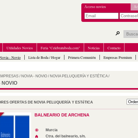
Acceso novios
Ac
Utilidades Novios
Feria "Celebratuboda.com"
Noticias
Contacto
Novia - Novio
Lista de Boda / Hogar
Primera Comunión
Empresas Premium
 EMPRESAS
/
NOVIA - NOVIO
/
NOVIA PELUQUERÍA Y ESTÉTICA
/
- NOVIO
RES OFERTAS DE NOVIA PELUQUERíA Y ESTéTICA
BALNEARIO DE ARCHENA
Murcia
Ctra. del balneario, s/n.