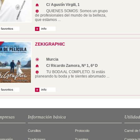
C/ Agustín Virgili, 1
QUIENES SOMOS: Somos un grupo
de profesionales del mundo de la belleza,
que estamos ...
 favoritos
info
ZEKIGRAPHIC
Murcia
C/ Ricardo Zamora, Nº 1, 6º D
TU BODA AL COMPLETO. Si estás
planeando tu boda y te sientes abrumado ...
 favoritos
info
mpresas
Información básica
Utilida
Cursillos
Protocolo
Carné de 
Comunión
Tradiciones
Tramites
Compra-Ve