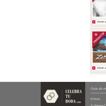
añadir a
añadir a
Guía de e
El Novio
Tu Primera 