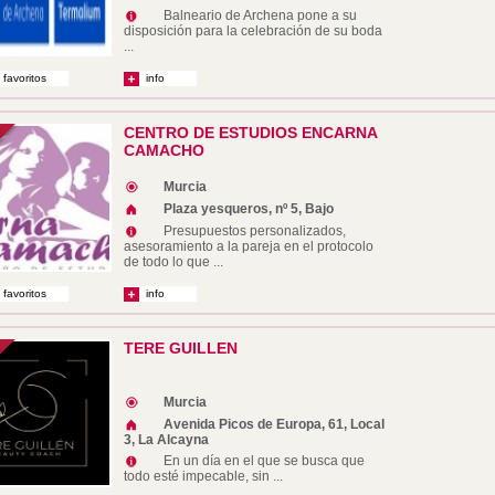
Balneario de Archena pone a su
disposición para la celebración de su boda
...
 favoritos
info
CENTRO DE ESTUDIOS ENCARNA
CAMACHO
Murcia
Plaza yesqueros, nº 5, Bajo
Presupuestos personalizados,
asesoramiento a la pareja en el protocolo
de todo lo que ...
 favoritos
info
TERE GUILLEN
Murcia
Avenida Picos de Europa, 61, Local
3, La Alcayna
En un día en el que se busca que
todo esté impecable, sin ...