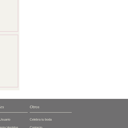
des
Otros
Usuario
Celebra tu boda
nta Vestidos
Contacto