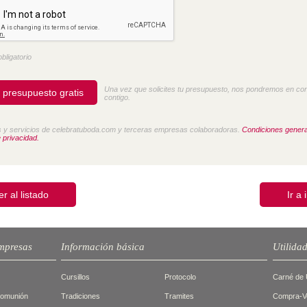
bligatorio
Una vez que solicites tu presupuesto, nos pondremos en co
contigo.
 y servicios de celebratuboda.com y terceras empresas colaboradoras.
Condiciones genera
e privacidad.
er al listado
Ir a 
mpresas
Información básica
Utilida
Cursillos
Protocolo
Carné de 
Comunión
Tradiciones
Tramites
Compra-Ve