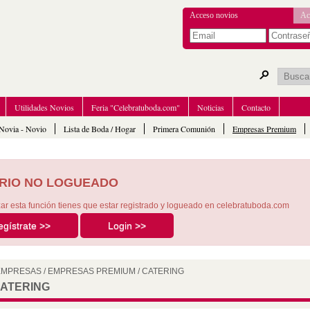
Acceso novios
Ac
Utilidades Novios
Feria "Celebratuboda.com"
Noticias
Contacto
Novia - Novio
Lista de Boda / Hogar
Primera Comunión
Empresas Premium
RIO NO LOGUEADO
izar esta función tienes que estar registrado y logueado en celebratuboda.com
egístrate >>
Login >>
 EMPRESAS
/
EMPRESAS PREMIUM
/
CATERING
CATERING