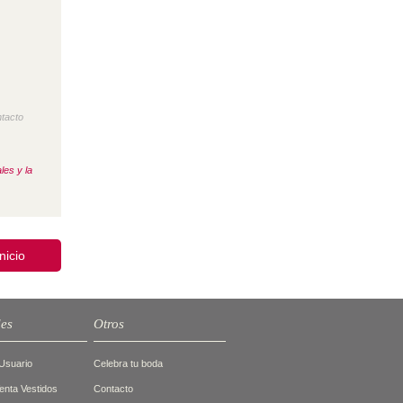
ntacto
les y la
inicio
des
Otros
Usuario
Celebra tu boda
nta Vestidos
Contacto