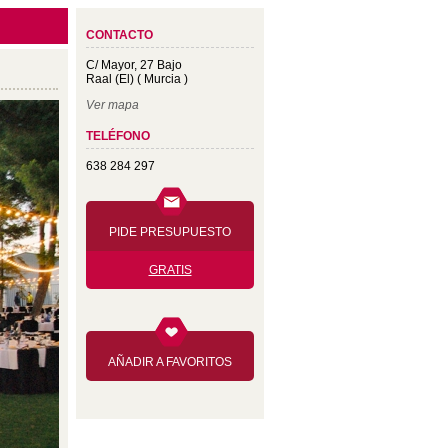
CONTACTO
C/ Mayor, 27 Bajo
Raal (El) ( Murcia )
Ver mapa
TELÉFONO
638 284 297
PIDE PRESUPUESTO
GRATIS
AÑADIR A FAVORITOS