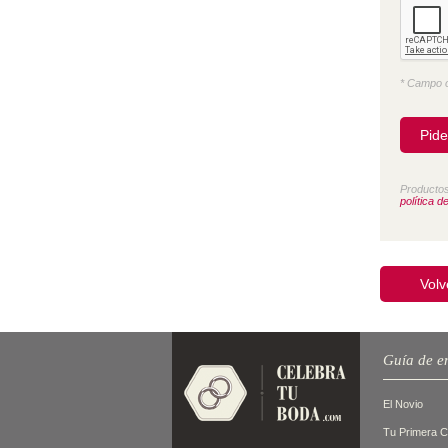
* Campo o
Productos
política d
Volv
Guía de e
El Novio
Tu Primera 