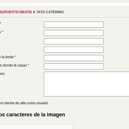
ESUPUESTO GRATIS A
TATO CATERING
*
s *
 la boda *
n donde te casas *
rio
ro darme de alta como usuario.
os caracteres de la imagen