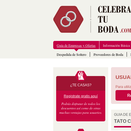
Guía de Empresas y Ofertas
Información Básica
Despedida de Soltero
Proveedores de Boda
USUA
¿TE CASAS?
Para util
R
Registrate gratis aquí
Podrás disfrutar de todos los
descuentos así como de otras
muchas ventajas para usuarios.
GUIA DE
TATO 