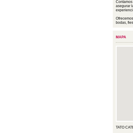
Contamos c
asegurar l
experienci
Ofrecemos 
bodas, fie
MAPA
TATO CAT