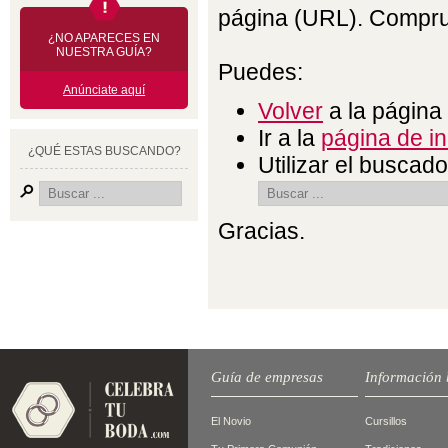
página (URL). Comprue
¿NO APARECES EN
NUESTRA GUÍA?
Puedes:
Anúnciate aquí
Volver
a la página 
Ir a la
página de in
¿QUÉ ESTAS BUSCANDO?
Utilizar el buscado
Gracias.
Guía de empresas
Información 
El Novio
Cursillos