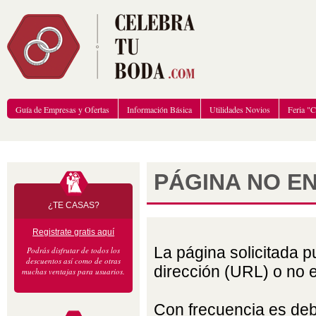
Guía de Empresas y Ofertas
Información Básica
Utilidades Novios
Feria "
PÁGINA NO E
¿TE CASAS?
Registrate gratis aquí
La página solicitada 
Podrás disfrutar de todos los
descuentos así como de otras
dirección (URL) o no ex
muchas ventajas para usuarios.
Con frecuencia es debid