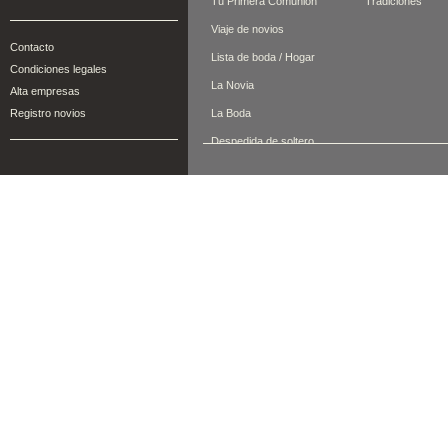
Tu Primera Comunión
Tradiciones
Viaje de novios
Contacto
Lista de boda / Hogar
Condiciones legales
La Novia
Alta empresas
Registro novios
La Boda
Despedida de soltero