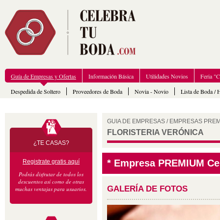
Guía de Empresas y Ofertas
Información Básica
Utilidades Novios
Feria "
Despedida de Soltero
Proveedores de Boda
Novia - Novio
Lista de Boda / 
GUIA DE EMPRESAS
/
EMPRESAS PRE
FLORISTERIA VERÓNICA
¿TE CASAS?
* Empresa PREMIUM Ce
Registrate gratis aquí
Podrás disfrutar de todos los
descuentos así como de otras
GALERÍA DE FOTOS
muchas ventajas para usuarios.