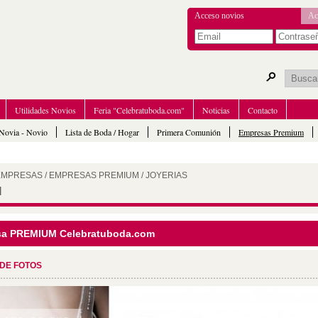
Acceso novios
Ac
Utilidades Novios
Feria "Celebratuboda.com"
Noticias
Contacto
Novia - Novio
Lista de Boda / Hogar
Primera Comunión
Empresas Premium
 EMPRESAS
/
EMPRESAS PREMIUM
/
JOYERIAS
I
sa PREMIUM Celebratuboda.com
 DE FOTOS