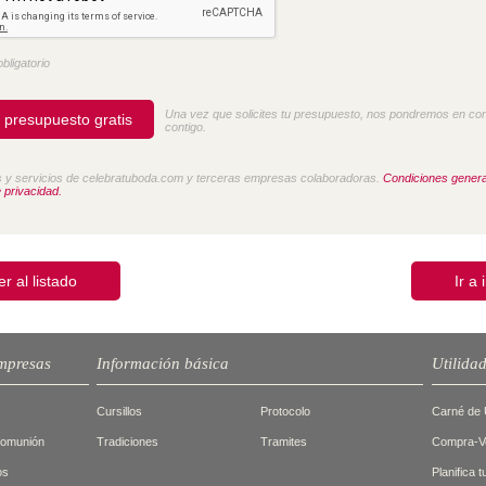
bligatorio
Una vez que solicites tu presupuesto, nos pondremos en co
contigo.
 y servicios de celebratuboda.com y terceras empresas colaboradoras.
Condiciones genera
e privacidad.
er al listado
Ir a 
mpresas
Información básica
Utilida
Cursillos
Protocolo
Carné de 
Comunión
Tradiciones
Tramites
Compra-Ve
os
Planifica 