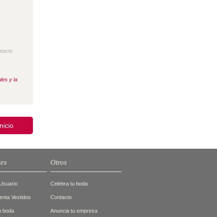
ntacto
les y la
inicio
des
Otros
Usuario
Celebra tu boda
nta Vestidos
Contacto
tu boda
Anuncia tu empresa