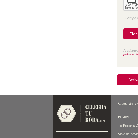
* Campo o
Productos
política d
Volv
Guía de e
El Novio
Tu Primera 
Viaje de novi