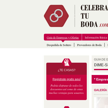
Guía de Empresas y Ofertas
Información Básica
Despedida de Soltero
Proveedores de Boda
GUIA DE
DIME-S
¿TE CASAS?
* Empre
Registrate gratis aquí
Podrás disfrutar de todos los
descuentos así como de otras
GALERÍA
muchas ventajas para usuarios.