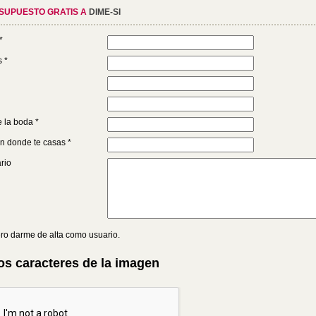
ESUPUESTO GRATIS A
DIME-SI
*
s *
 la boda *
n donde te casas *
rio
ro darme de alta como usuario.
os caracteres de la imagen