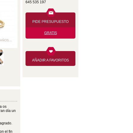
645 535 197
PIDE PRESUPUESTO
GRATIS
AÑADIR A FAVORITOS
a os
ran día un
 agrado.
n el fin