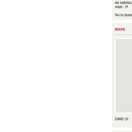
de satisfa
viaje...!!!
No lo duden
MAPA
DIME-SI