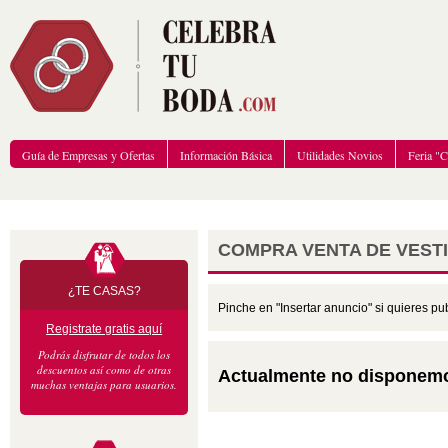
Guía de Empresas y Ofertas
Información Básica
Utilidades Novios
Feria "
COMPRA VENTA DE VESTI
¿TE CASAS?
Pinche en "Insertar anuncio" si quieres pu
Registrate gratis aquí
Podrás disfrutar de todos los
descuentos así como de otras
Actualmente no disponemo
muchas ventajas para usuarios.